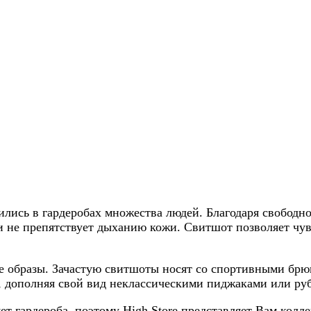
лись в гардеробах множества людей. Благодаря свобод
и не препятствует дыханию кожи. Свитшот позволяет чувс
ые образы. Зачастую свитшоты носят со спортивными б
 дополняя свой вид неклассическими пиджаками или ру
т гардероба, поэтому High Store представляет Вам колл