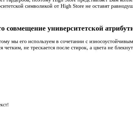
итетской символикой от High Store не оставят равнодуш
то совмещение университетской атрибути
ому мы его используем в сочетании с износоустойчивым
 четким, не трескается после стирок, а цвета не блекну
кст!