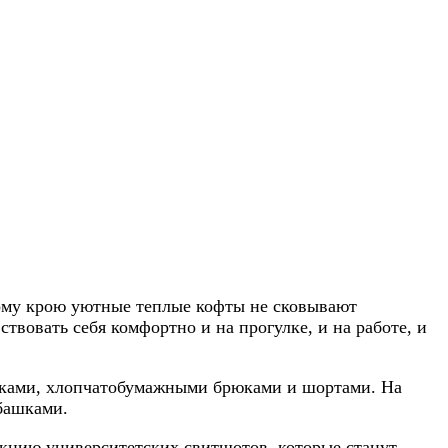
ному крою уютные теплые кофты не сковывают
твовать себя комфортно и на прогулке, и на работе, и
рюками, хлопчатобумажными брюками и шортами. На
башками.
екцию университетских свитшотов, которые станут