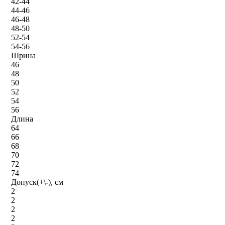
42-44
44-46
46-48
48-50
52-54
54-56
Шрина
46
48
50
52
54
56
Длина
64
66
68
70
72
74
Допуск(+\-), см
2
2
2
2