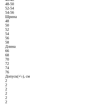
48-50
52-54
54-56
Шрина
48
50
52
54
56
58
Длина
66
68
70
72
74
76
Допуск(+\-), см
2
2
2
2
2
2