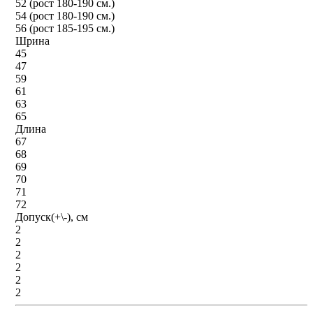
52 (рост 180-190 см.)
54 (рост 180-190 см.)
56 (рост 185-195 см.)
Шрина
45
47
59
61
63
65
Длина
67
68
69
70
71
72
Допуск(+\-), см
2
2
2
2
2
2