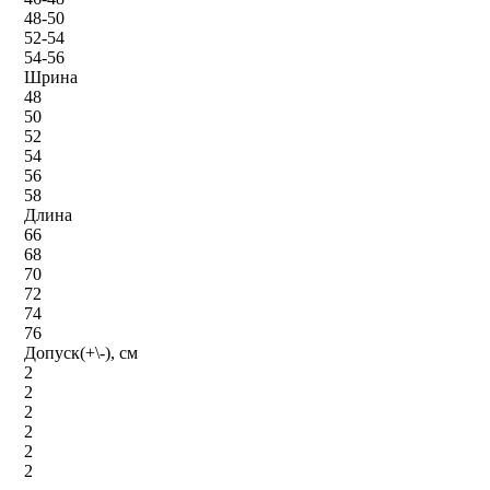
48-50
52-54
54-56
Шрина
48
50
52
54
56
58
Длина
66
68
70
72
74
76
Допуск(+\-), см
2
2
2
2
2
2