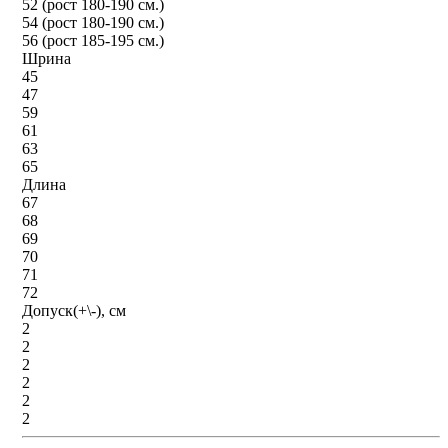
52 (рост 180-190 см.)
54 (рост 180-190 см.)
56 (рост 185-195 см.)
Шрина
45
47
59
61
63
65
Длина
67
68
69
70
71
72
Допуск(+\-), см
2
2
2
2
2
2