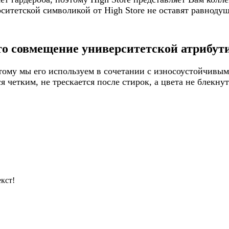
итетской символикой от High Store не оставят равнодуш
то совмещение университетской атрибути
ому мы его используем в сочетании с износоустойчивым
 четким, не трескается после стирок, а цвета не блекну
кст!