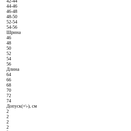
42-44
44-46
46-48
48-50
52-54
54-56
Шрина
46
48
50
52
54
56
Длина
64
66
68
70
72
74
Допуск(+\-), см
2
2
2
2