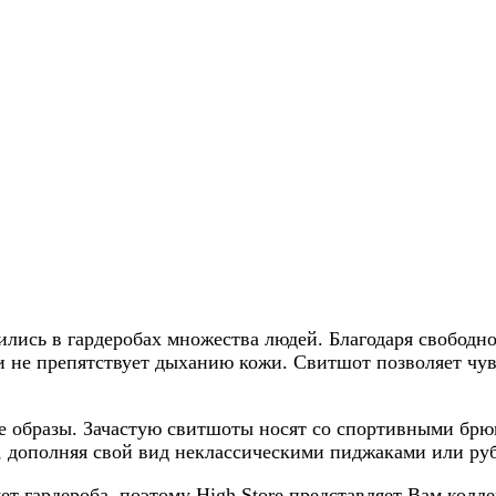
лись в гардеробах множества людей. Благодаря свобод
и не препятствует дыханию кожи. Свитшот позволяет чувс
ые образы. Зачастую свитшоты носят со спортивными б
 дополняя свой вид неклассическими пиджаками или ру
т гардероба, поэтому High Store представляет Вам колл