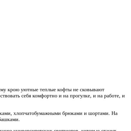
ному крою уютные теплые кофты не сковывают
твовать себя комфортно и на прогулке, и на работе, и
рюками, хлопчатобумажными брюками и шортами. На
башками.
екцию университетских свитшотов, которые станут