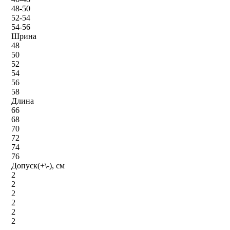
48-50
52-54
54-56
Шрина
48
50
52
54
56
58
Длина
66
68
70
72
74
76
Допуск(+\-), см
2
2
2
2
2
2