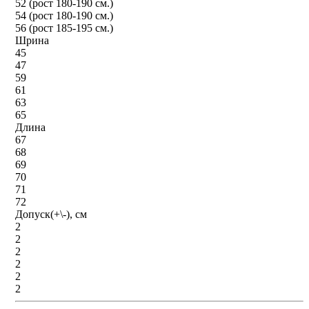
52 (рост 180-190 см.)
54 (рост 180-190 см.)
56 (рост 185-195 см.)
Шрина
45
47
59
61
63
65
Длина
67
68
69
70
71
72
Допуск(+\-), см
2
2
2
2
2
2