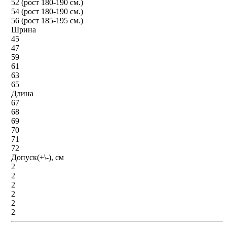
52 (рост 180-190 см.)
54 (рост 180-190 см.)
56 (рост 185-195 см.)
Шрина
45
47
59
61
63
65
Длина
67
68
69
70
71
72
Допуск(+\-), см
2
2
2
2
2
2