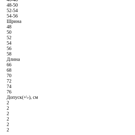
48-50
52-54
54-56
Шрина
48
50
52
54
56
58
Длина
66
68
70
72
74
76
Допуск(+\-), см
2
2
2
2
2
2