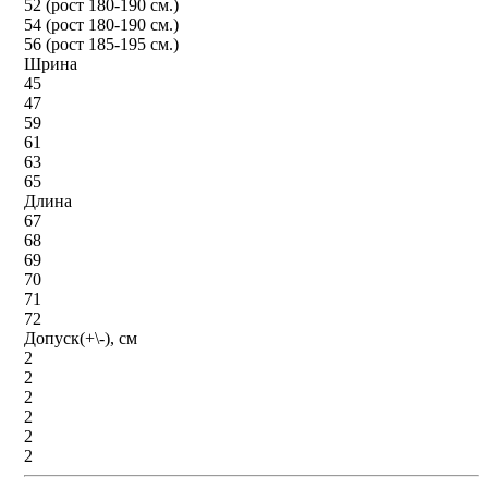
52 (рост 180-190 см.)
54 (рост 180-190 см.)
56 (рост 185-195 см.)
Шрина
45
47
59
61
63
65
Длина
67
68
69
70
71
72
Допуск(+\-), см
2
2
2
2
2
2