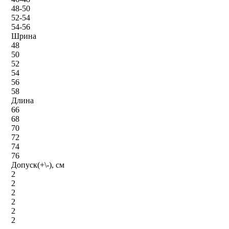
48-50
52-54
54-56
Шрина
48
50
52
54
56
58
Длина
66
68
70
72
74
76
Допуск(+\-), см
2
2
2
2
2
2