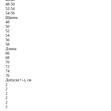
48-50
52-54
54-56
Шрина
48
50
52
54
56
58
Длина
66
68
70
72
74
76
Допуск(+\-), см
2
2
2
2
2
2