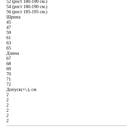
52 (рост 180-190 см.)
54 (рост 180-190 см.)
56 (рост 185-195 см.)
Шрина
45
47
59
61
63
65
Длина
67
68
69
70
71
72
Допуск(+\-), см
2
2
2
2
2
2