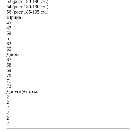
52 (рост 180-190 см.)
54 (рост 180-190 см.)
56 (рост 185-195 см.)
Шрина
45
47
59
61
63
65
Длина
67
68
69
70
71
72
Допуск(+\-), см
2
2
2
2
2
2