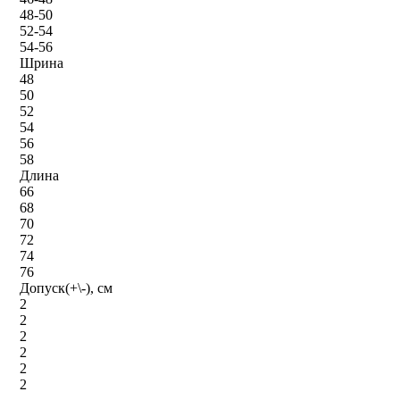
48-50
52-54
54-56
Шрина
48
50
52
54
56
58
Длина
66
68
70
72
74
76
Допуск(+\-), см
2
2
2
2
2
2