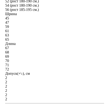
52 (рост 180-190 см.)
54 (рост 180-190 см.)
56 (рост 185-195 см.)
Шрина
45
47
59
61
63
65
Длина
67
68
69
70
71
72
Допуск(+\-), см
2
2
2
2
2
2