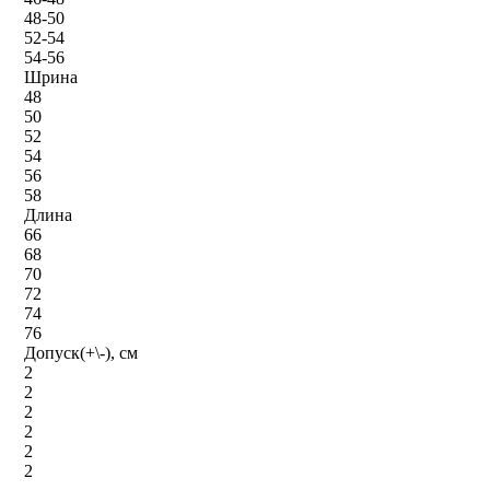
48-50
52-54
54-56
Шрина
48
50
52
54
56
58
Длина
66
68
70
72
74
76
Допуск(+\-), см
2
2
2
2
2
2