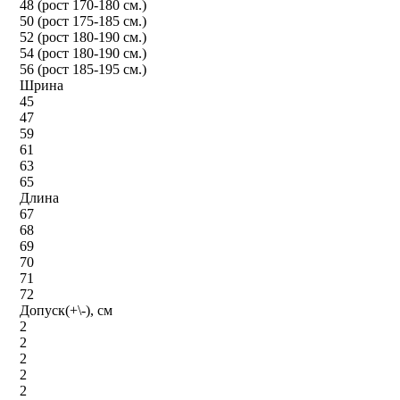
48 (рост 170-180 см.)
50 (рост 175-185 см.)
52 (рост 180-190 см.)
54 (рост 180-190 см.)
56 (рост 185-195 см.)
Шрина
45
47
59
61
63
65
Длина
67
68
69
70
71
72
Допуск(+\-), см
2
2
2
2
2