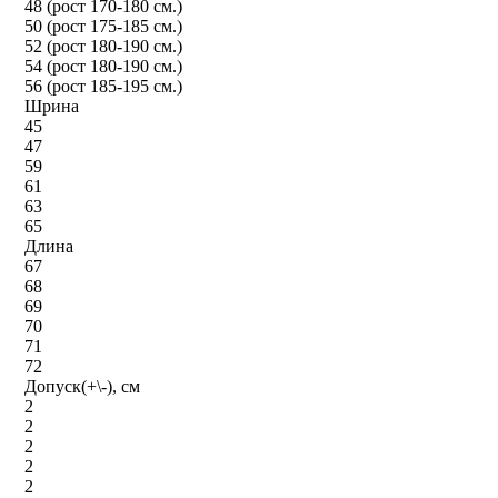
48 (рост 170-180 см.)
50 (рост 175-185 см.)
52 (рост 180-190 см.)
54 (рост 180-190 см.)
56 (рост 185-195 см.)
Шрина
45
47
59
61
63
65
Длина
67
68
69
70
71
72
Допуск(+\-), см
2
2
2
2
2