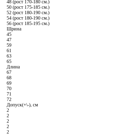
48 (рост 170-180 см.)
50 (рост 175-185 см.)
52 (рост 180-190 см.)
54 (рост 180-190 см.)
56 (рост 185-195 см.)
Шрина
45
47
59
61
63
65
Длина
67
68
69
70
71
72
Допуск(+\-), см
2
2
2
2
2