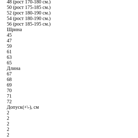
48 (рост 170-180 см.)
50 (рост 175-185 см.)
52 (рост 180-190 см.)
54 (рост 180-190 см.)
56 (рост 185-195 см.)
Шрина
45
47
59
61
63
65
Длина
67
68
69
70
71
72
Допуск(+\-), см
2
2
2
2
2