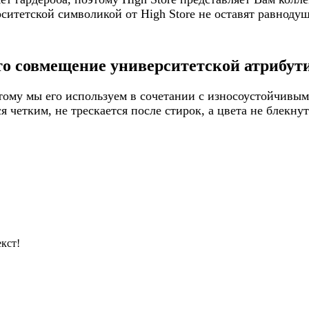
итетской символикой от High Store не оставят равнодуш
то совмещение университетской атрибути
ому мы его используем в сочетании с износоустойчивым
 четким, не трескается после стирок, а цвета не блекну
кст!