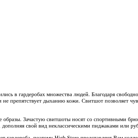
лись в гардеробах множества людей. Благодаря свобод
и не препятствует дыханию кожи. Свитшот позволяет чувс
ые образы. Зачастую свитшоты носят со спортивными б
 дополняя свой вид неклассическими пиджаками или ру
т гардероба, поэтому High Store представляет Вам колл