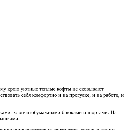
ному крою уютные теплые кофты не сковывают
твовать себя комфортно и на прогулке, и на работе, и
рюками, хлопчатобумажными брюками и шортами. На
башками.
екцию университетских свитшотов, которые станут