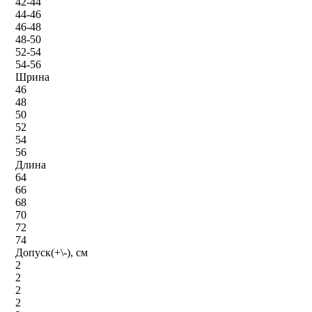
42-44
44-46
46-48
48-50
52-54
54-56
Шрина
46
48
50
52
54
56
Длина
64
66
68
70
72
74
Допуск(+\-), см
2
2
2
2