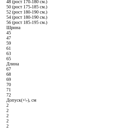
48 (рост 170-180 см.)
50 (рост 175-185 см.)
52 (рост 180-190 см.)
54 (рост 180-190 см.)
56 (рост 185-195 см.)
Шрина
45
47
59
61
63
65
Длина
67
68
69
70
71
72
Допуск(+\-), см
2
2
2
2
2