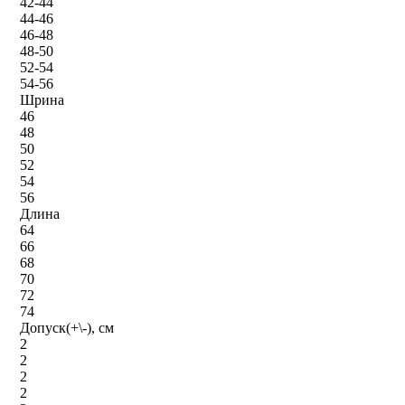
42-44
44-46
46-48
48-50
52-54
54-56
Шрина
46
48
50
52
54
56
Длина
64
66
68
70
72
74
Допуск(+\-), см
2
2
2
2