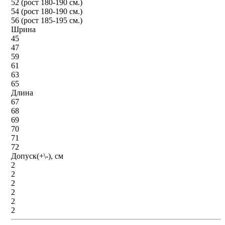
52 (рост 180-190 см.)
54 (рост 180-190 см.)
56 (рост 185-195 см.)
Шрина
45
47
59
61
63
65
Длина
67
68
69
70
71
72
Допуск(+\-), см
2
2
2
2
2
2