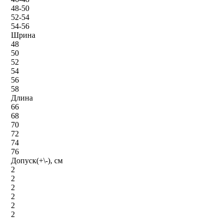
48-50
52-54
54-56
Шрина
48
50
52
54
56
58
Длина
66
68
70
72
74
76
Допуск(+\-), см
2
2
2
2
2
2