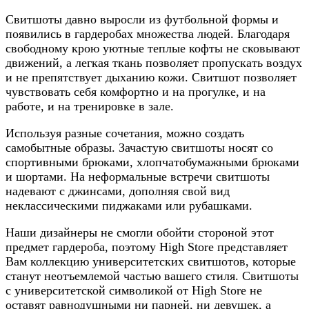
Свитшоты давно выросли из футбольной формы и
появились в гардеробах множества людей. Благодаря
свободному крою уютные теплые кофты не сковывают
движений, а легкая ткань позволяет пропускать воздух
и не препятствует дыханию кожи. Свитшот позволяет
чувствовать себя комфортно и на прогулке, и на
работе, и на тренировке в зале.
Используя разные сочетания, можно создать
самобытные образы. Зачастую свитшоты носят со
спортивными брюками, хлопчатобумажными брюками
и шортами. На неформальные встречи свитшоты
надевают с джинсами, дополняя свой вид
неклассическими пиджаками или рубашками.
Наши дизайнеры не смогли обойти стороной этот
предмет гардероба, поэтому High Store представляет
Вам коллекцию университетских свитшотов, которые
станут неотъемлемой частью вашего стиля. Свитшоты
с университетской символикой от High Store не
оставят равнодушными ни парней, ни девушек, а