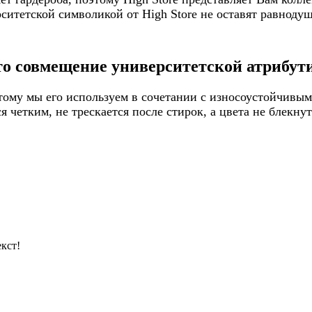
итетской символикой от High Store не оставят равнодуш
то совмещение университетской атрибути
ому мы его используем в сочетании с износоустойчивым
 четким, не трескается после стирок, а цвета не блекну
кст!