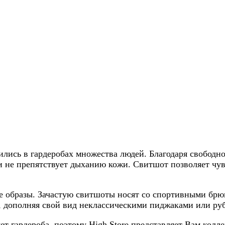
лись в гардеробах множества людей. Благодаря свобод
и не препятствует дыханию кожи. Свитшот позволяет чувс
ые образы. Зачастую свитшоты носят со спортивными б
 дополняя свой вид неклассическими пиджаками или ру
т гардероба, поэтому High Store представляет Вам колл