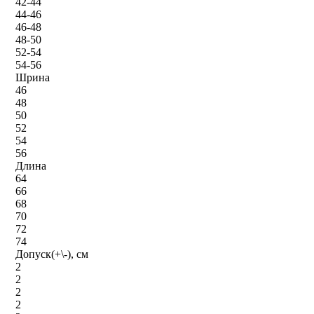
42-44
44-46
46-48
48-50
52-54
54-56
Шрина
46
48
50
52
54
56
Длина
64
66
68
70
72
74
Допуск(+\-), см
2
2
2
2