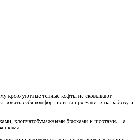
ному крою уютные теплые кофты не сковывают
твовать себя комфортно и на прогулке, и на работе, и
рюками, хлопчатобумажными брюками и шортами. На
башками.
екцию университетских свитшотов, которые станут