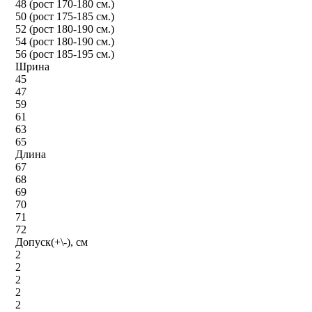
48 (рост 170-180 см.)
50 (рост 175-185 см.)
52 (рост 180-190 см.)
54 (рост 180-190 см.)
56 (рост 185-195 см.)
Шрина
45
47
59
61
63
65
Длина
67
68
69
70
71
72
Допуск(+\-), см
2
2
2
2
2