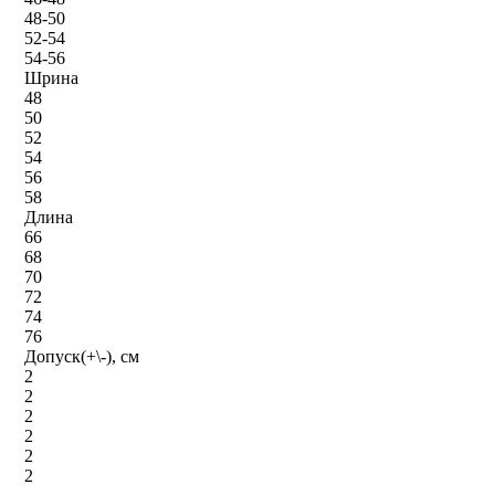
48-50
52-54
54-56
Шрина
48
50
52
54
56
58
Длина
66
68
70
72
74
76
Допуск(+\-), см
2
2
2
2
2
2