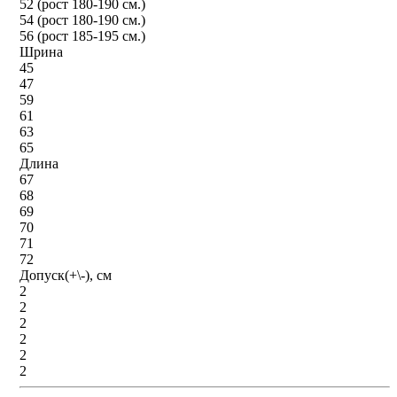
52 (рост 180-190 см.)
54 (рост 180-190 см.)
56 (рост 185-195 см.)
Шрина
45
47
59
61
63
65
Длина
67
68
69
70
71
72
Допуск(+\-), см
2
2
2
2
2
2