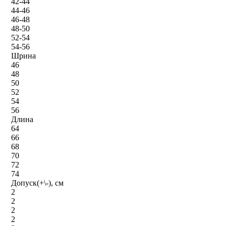
42-44
44-46
46-48
48-50
52-54
54-56
Шрина
46
48
50
52
54
56
Длина
64
66
68
70
72
74
Допуск(+\-), см
2
2
2
2