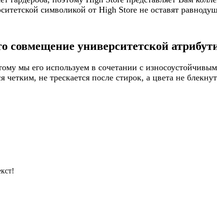
итетской символикой от High Store не оставят равнодуш
то совмещение университетской атрибути
ому мы его используем в сочетании с износоустойчивым
 четким, не трескается после стирок, а цвета не блекну
кст!