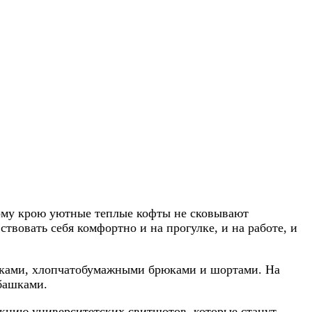
ному крою уютные теплые кофты не сковывают
твовать себя комфортно и на прогулке, и на работе, и
рюками, хлопчатобумажными брюками и шортами. На
башками.
екцию университетских свитшотов, которые станут