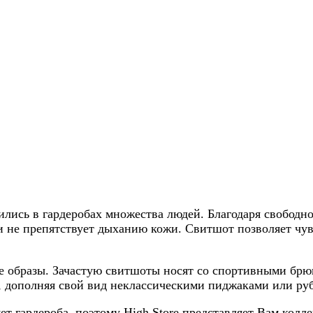
лись в гардеробах множества людей. Благодаря свобод
и не препятствует дыханию кожи. Свитшот позволяет чувс
ые образы. Зачастую свитшоты носят со спортивными б
 дополняя свой вид неклассическими пиджаками или ру
т гардероба, поэтому High Store представляет Вам колл