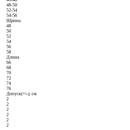
48-50
52-54
54-56
Шрина
48
50
52
54
56
58
Длина
66
68
70
72
74
76
Допуск(+\-), см
2
2
2
2
2
2