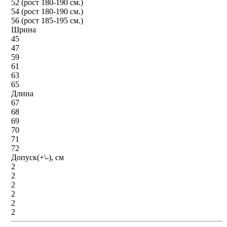
52 (рост 180-190 см.)
54 (рост 180-190 см.)
56 (рост 185-195 см.)
Шрина
45
47
59
61
63
65
Длина
67
68
69
70
71
72
Допуск(+\-), см
2
2
2
2
2
2