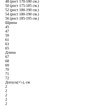
48 (рост 170-180 см.)
50 (рост 175-185 см.)
52 (рост 180-190 см.)
54 (рост 180-190 см.)
56 (рост 185-195 см.)
Шрина
45
47
59
61
63
65
Длина
67
68
69
70
71
72
Допуск(+\-), см
2
2
2
2
2