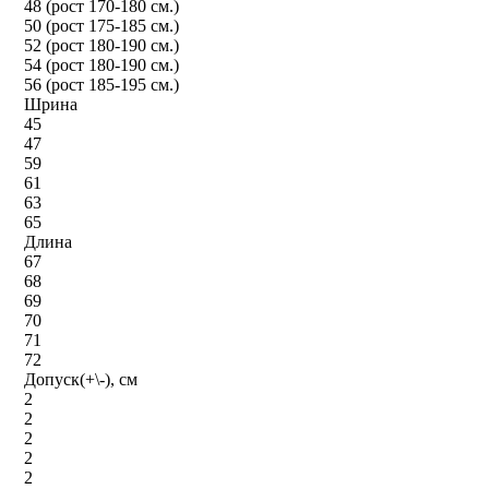
48 (рост 170-180 см.)
50 (рост 175-185 см.)
52 (рост 180-190 см.)
54 (рост 180-190 см.)
56 (рост 185-195 см.)
Шрина
45
47
59
61
63
65
Длина
67
68
69
70
71
72
Допуск(+\-), см
2
2
2
2
2