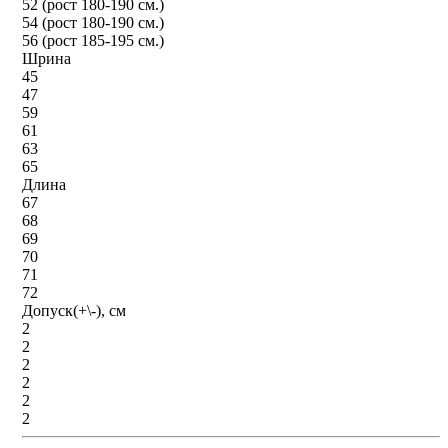
52 (рост 180-190 см.)
54 (рост 180-190 см.)
56 (рост 185-195 см.)
Шрина
45
47
59
61
63
65
Длина
67
68
69
70
71
72
Допуск(+\-), см
2
2
2
2
2
2