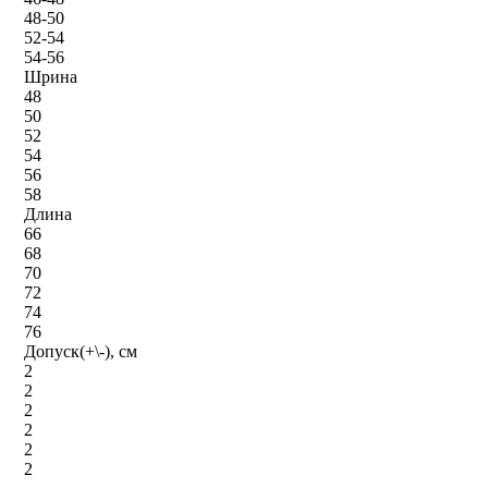
48-50
52-54
54-56
Шрина
48
50
52
54
56
58
Длина
66
68
70
72
74
76
Допуск(+\-), см
2
2
2
2
2
2