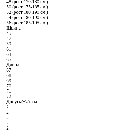
48 (рост 170-180 см.)
50 (рост 175-185 см.)
52 (рост 180-190 см.)
54 (рост 180-190 см.)
56 (рост 185-195 см.)
Шрина
45
47
59
61
63
65
Длина
67
68
69
70
71
72
Допуск(+\-), см
2
2
2
2
2