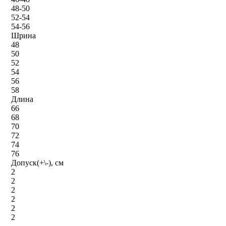
48-50
52-54
54-56
Шрина
48
50
52
54
56
58
Длина
66
68
70
72
74
76
Допуск(+\-), см
2
2
2
2
2
2