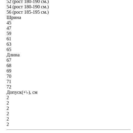
52 (рост 180-190 см.)
54 (рост 180-190 см.)
56 (рост 185-195 см.)
Шрина
45
47
59
61
63
65
Длина
67
68
69
70
71
72
Допуск(+\-), см
2
2
2
2
2
2