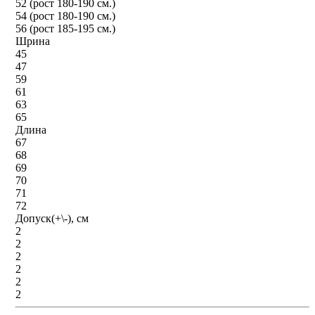
52 (рост 180-190 см.)
54 (рост 180-190 см.)
56 (рост 185-195 см.)
Шрина
45
47
59
61
63
65
Длина
67
68
69
70
71
72
Допуск(+\-), см
2
2
2
2
2
2