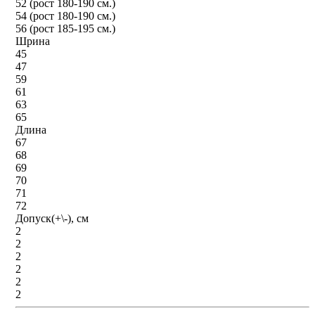
52 (рост 180-190 см.)
54 (рост 180-190 см.)
56 (рост 185-195 см.)
Шрина
45
47
59
61
63
65
Длина
67
68
69
70
71
72
Допуск(+\-), см
2
2
2
2
2
2