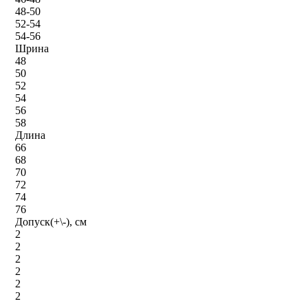
48-50
52-54
54-56
Шрина
48
50
52
54
56
58
Длина
66
68
70
72
74
76
Допуск(+\-), см
2
2
2
2
2
2