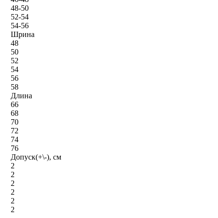
48-50
52-54
54-56
Шрина
48
50
52
54
56
58
Длина
66
68
70
72
74
76
Допуск(+\-), см
2
2
2
2
2
2