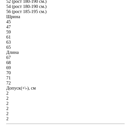
52 (рост 180-190 см.)
54 (рост 180-190 см.)
56 (рост 185-195 см.)
Шрина
45
47
59
61
63
65
Длина
67
68
69
70
71
72
Допуск(+\-), см
2
2
2
2
2
2