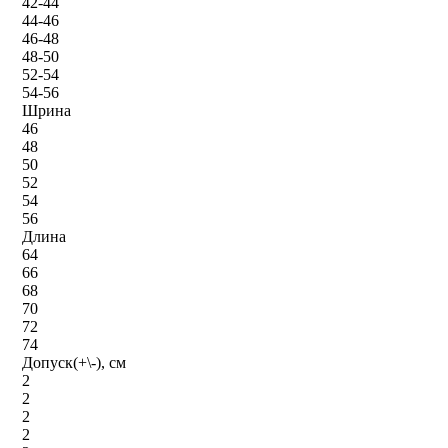
42-44
44-46
46-48
48-50
52-54
54-56
Шрина
46
48
50
52
54
56
Длина
64
66
68
70
72
74
Допуск(+\-), см
2
2
2
2