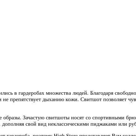
лись в гардеробах множества людей. Благодаря свобод
и не препятствует дыханию кожи. Свитшот позволяет чувс
ые образы. Зачастую свитшоты носят со спортивными б
 дополняя свой вид неклассическими пиджаками или ру
т гардероба, поэтому High Store представляет Вам колл