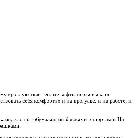
ному крою уютные теплые кофты не сковывают
твовать себя комфортно и на прогулке, и на работе, и
рюками, хлопчатобумажными брюками и шортами. На
башками.
екцию университетских свитшотов, которые станут