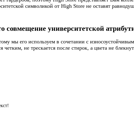
итетской символикой от High Store не оставят равнодуш
то совмещение университетской атрибути
ому мы его используем в сочетании с износоустойчивым
 четким, не трескается после стирок, а цвета не блекну
кст!