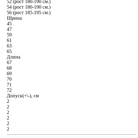
52 (рост 180-190 см.)
54 (рост 180-190 см.)
56 (рост 185-195 см.)
Шрина
45
47
59
61
63
65
Длина
67
68
69
70
71
72
Допуск(+\-), см
2
2
2
2
2
2