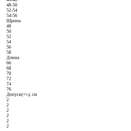
48-50
52-54
54-56
Шрина
48
50
52
54
56
58
Длина
66
68
70
72
74
76
Допуск(+\-), см
2
2
2
2
2
2