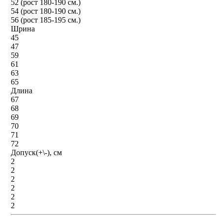
52 (рост 180-190 см.)
54 (рост 180-190 см.)
56 (рост 185-195 см.)
Шрина
45
47
59
61
63
65
Длина
67
68
69
70
71
72
Допуск(+\-), см
2
2
2
2
2
2