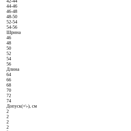
42-44
44-46
46-48
48-50
52-54
54-56
Шрина
46
48
50
52
54
56
Длина
64
66
68
70
72
74
Допуск(+\-), см
2
2
2
2