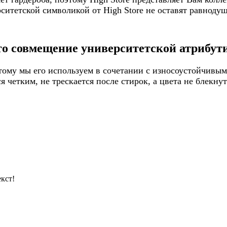
итетской символикой от High Store не оставят равнодуш
то совмещение университетской атрибути
ому мы его используем в сочетании с износоустойчивым
 четким, не трескается после стирок, а цвета не блекну
кст!