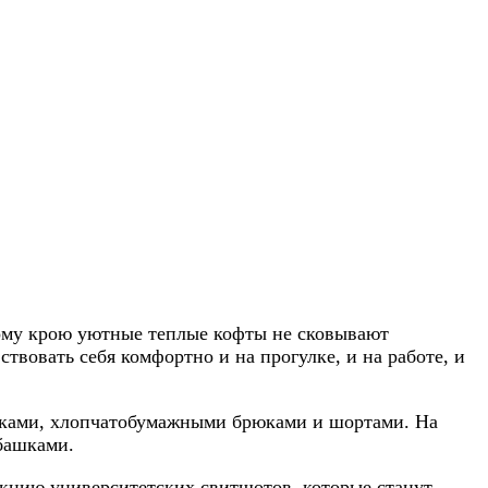
ному крою уютные теплые кофты не сковывают
твовать себя комфортно и на прогулке, и на работе, и
рюками, хлопчатобумажными брюками и шортами. На
башками.
екцию университетских свитшотов, которые станут