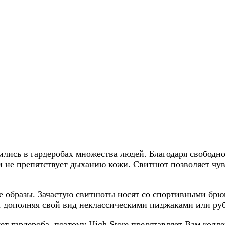
лись в гардеробах множества людей. Благодаря свобод
и не препятствует дыханию кожи. Свитшот позволяет чувс
ые образы. Зачастую свитшоты носят со спортивными б
 дополняя свой вид неклассическими пиджаками или ру
т гардероба, поэтому High Store представляет Вам колл