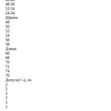
48-50
52-54
54-56
Шрина
48
50
52
54
56
58
Длина
66
68
70
72
74
76
Допуск(+\-), см
2
2
2
2
2
2