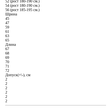
52 (рост 180-190 см.)
54 (рост 180-190 см.)
56 (рост 185-195 см.)
Шрина
45
47
59
61
63
65
Длина
67
68
69
70
71
72
Допуск(+\-), см
2
2
2
2
2
2