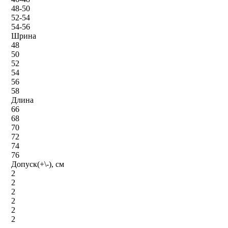
48-50
52-54
54-56
Шрина
48
50
52
54
56
58
Длина
66
68
70
72
74
76
Допуск(+\-), см
2
2
2
2
2
2