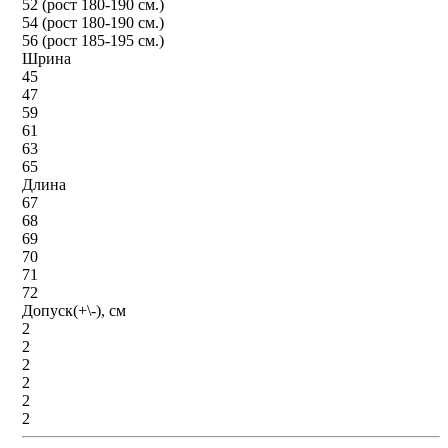
52 (рост 180-190 см.)
54 (рост 180-190 см.)
56 (рост 185-195 см.)
Шрина
45
47
59
61
63
65
Длина
67
68
69
70
71
72
Допуск(+\-), см
2
2
2
2
2
2