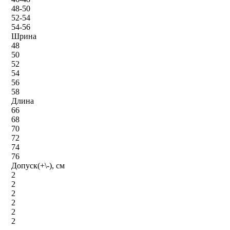
48-50
52-54
54-56
Шрина
48
50
52
54
56
58
Длина
66
68
70
72
74
76
Допуск(+\-), см
2
2
2
2
2
2