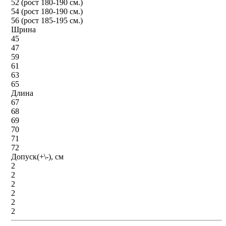
52 (рост 180-190 см.)
54 (рост 180-190 см.)
56 (рост 185-195 см.)
Шрина
45
47
59
61
63
65
Длина
67
68
69
70
71
72
Допуск(+\-), см
2
2
2
2
2
2