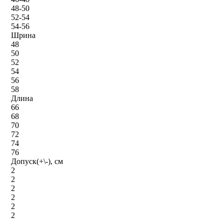
48-50
52-54
54-56
Шрина
48
50
52
54
56
58
Длина
66
68
70
72
74
76
Допуск(+\-), см
2
2
2
2
2
2