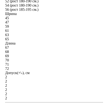
52 (рост 180-190 см.)
54 (рост 180-190 см.)
56 (рост 185-195 см.)
Шрина
45
47
59
61
63
65
Длина
67
68
69
70
71
72
Допуск(+\-), см
2
2
2
2
2
2