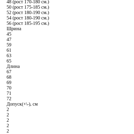
48 (рост 170-180 см.)
50 (рост 175-185 см.)
52 (рост 180-190 см.)
54 (рост 180-190 см.)
56 (рост 185-195 см.)
Шрина
45
47
59
61
63
65
Длина
67
68
69
70
71
72
Допуск(+\-), см
2
2
2
2
2