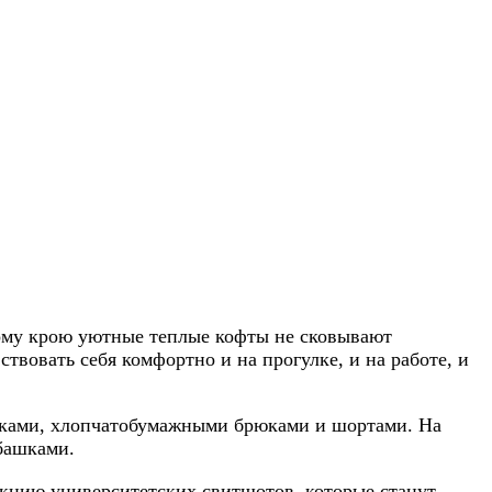
ному крою уютные теплые кофты не сковывают
твовать себя комфортно и на прогулке, и на работе, и
рюками, хлопчатобумажными брюками и шортами. На
башками.
екцию университетских свитшотов, которые станут