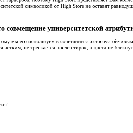
итетской символикой от High Store не оставят равнодуш
то совмещение университетской атрибути
ому мы его используем в сочетании с износоустойчивым
 четким, не трескается после стирок, а цвета не блекну
кст!