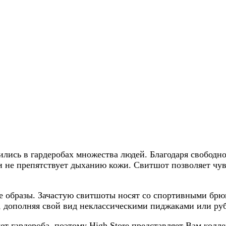
лись в гардеробах множества людей. Благодаря свобод
и не препятствует дыханию кожи. Свитшот позволяет чувс
ые образы. Зачастую свитшоты носят со спортивными б
 дополняя свой вид неклассическими пиджаками или ру
т гардероба, поэтому High Store представляет Вам колл