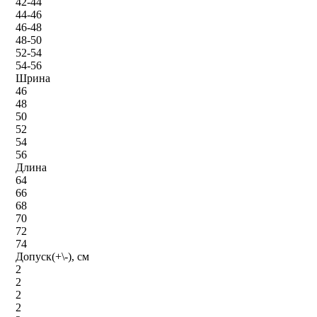
42-44
44-46
46-48
48-50
52-54
54-56
Шрина
46
48
50
52
54
56
Длина
64
66
68
70
72
74
Допуск(+\-), см
2
2
2
2