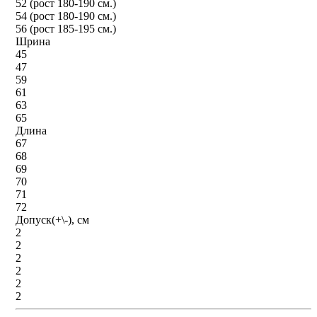
52 (рост 180-190 см.)
54 (рост 180-190 см.)
56 (рост 185-195 см.)
Шрина
45
47
59
61
63
65
Длина
67
68
69
70
71
72
Допуск(+\-), см
2
2
2
2
2
2