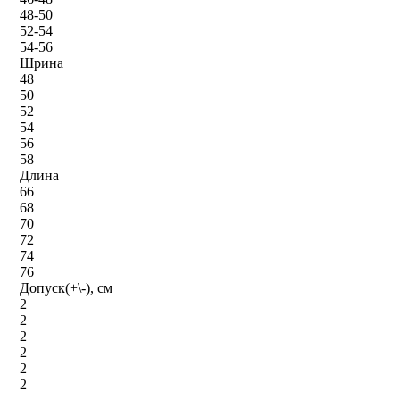
48-50
52-54
54-56
Шрина
48
50
52
54
56
58
Длина
66
68
70
72
74
76
Допуск(+\-), см
2
2
2
2
2
2