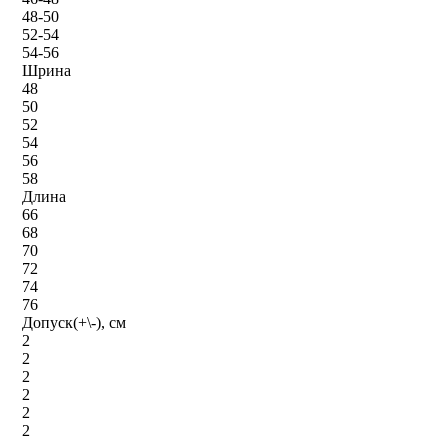
48-50
52-54
54-56
Шрина
48
50
52
54
56
58
Длина
66
68
70
72
74
76
Допуск(+\-), см
2
2
2
2
2
2