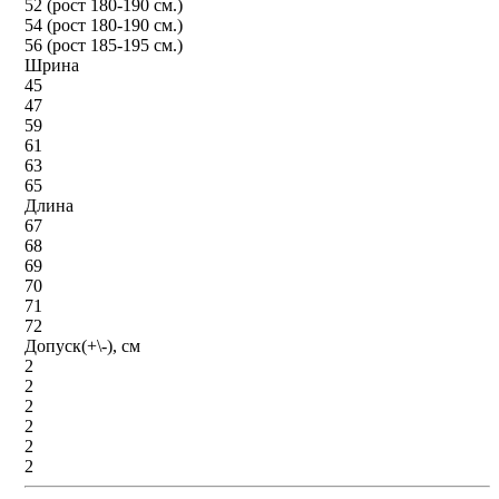
52 (рост 180-190 см.)
54 (рост 180-190 см.)
56 (рост 185-195 см.)
Шрина
45
47
59
61
63
65
Длина
67
68
69
70
71
72
Допуск(+\-), см
2
2
2
2
2
2