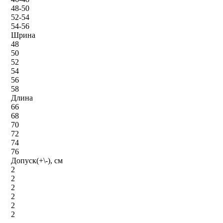
48-50
52-54
54-56
Шрина
48
50
52
54
56
58
Длина
66
68
70
72
74
76
Допуск(+\-), см
2
2
2
2
2
2