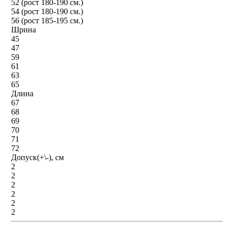
52 (рост 180-190 см.)
54 (рост 180-190 см.)
56 (рост 185-195 см.)
Шрина
45
47
59
61
63
65
Длина
67
68
69
70
71
72
Допуск(+\-), см
2
2
2
2
2
2