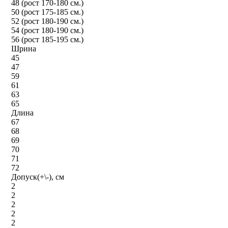
48 (рост 170-180 см.)
50 (рост 175-185 см.)
52 (рост 180-190 см.)
54 (рост 180-190 см.)
56 (рост 185-195 см.)
Шрина
45
47
59
61
63
65
Длина
67
68
69
70
71
72
Допуск(+\-), см
2
2
2
2
2