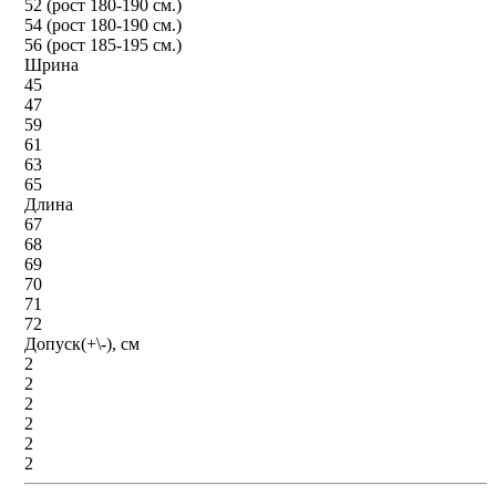
52 (рост 180-190 см.)
54 (рост 180-190 см.)
56 (рост 185-195 см.)
Шрина
45
47
59
61
63
65
Длина
67
68
69
70
71
72
Допуск(+\-), см
2
2
2
2
2
2