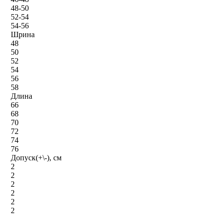
48-50
52-54
54-56
Шрина
48
50
52
54
56
58
Длина
66
68
70
72
74
76
Допуск(+\-), см
2
2
2
2
2
2