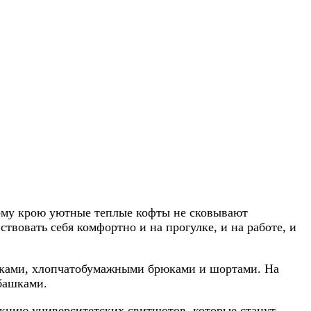
ному крою уютные теплые кофты не сковывают
твовать себя комфортно и на прогулке, и на работе, и
рюками, хлопчатобумажными брюками и шортами. На
башками.
екцию университетских свитшотов, которые станут