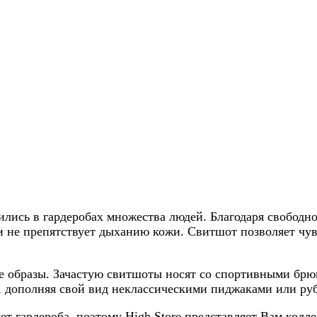
лись в гардеробах множества людей. Благодаря свобод
и не препятствует дыханию кожи. Свитшот позволяет чувс
ые образы. Зачастую свитшоты носят со спортивными б
 дополняя свой вид неклассическими пиджаками или ру
т гардероба, поэтому High Store представляет Вам колл