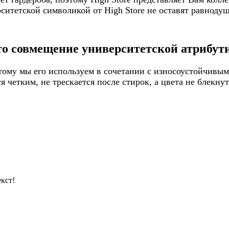
итетской символикой от High Store не оставят равнодуш
то совмещение университетской атрибути
ому мы его используем в сочетании с износоустойчивым
 четким, не трескается после стирок, а цвета не блекну
кст!