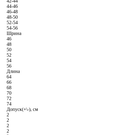
42-44
44-46
46-48
48-50
52-54
54-56
Шрина
46
48
50
52
54
56
Длина
64
66
68
70
72
74
Допуск(+\-), см
2
2
2
2