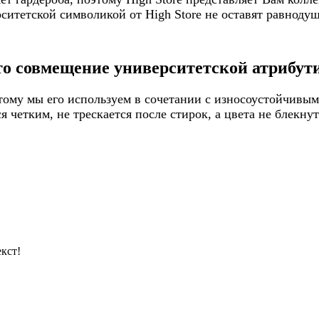
итетской символикой от High Store не оставят равнодуш
то совмещение университетской атрибути
ому мы его используем в сочетании с износоустойчивым
 четким, не трескается после стирок, а цвета не блекну
кст!