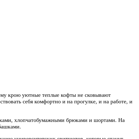
ному крою уютные теплые кофты не сковывают
твовать себя комфортно и на прогулке, и на работе, и
рюками, хлопчатобумажными брюками и шортами. На
башками.
екцию университетских свитшотов, которые станут