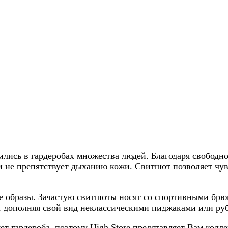
лись в гардеробах множества людей. Благодаря свобод
и не препятствует дыханию кожи. Свитшот позволяет чувс
ые образы. Зачастую свитшоты носят со спортивными б
 дополняя свой вид неклассическими пиджаками или ру
т гардероба, поэтому High Store представляет Вам колл