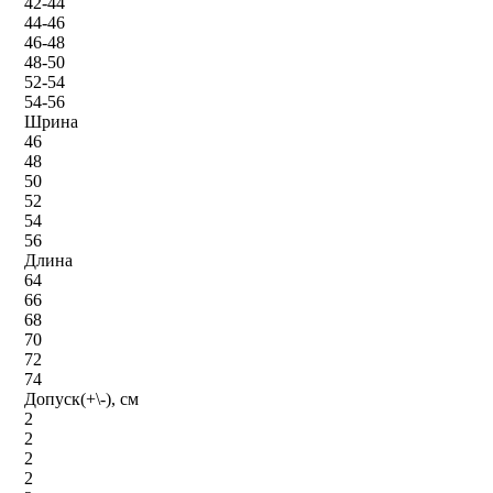
42-44
44-46
46-48
48-50
52-54
54-56
Шрина
46
48
50
52
54
56
Длина
64
66
68
70
72
74
Допуск(+\-), см
2
2
2
2