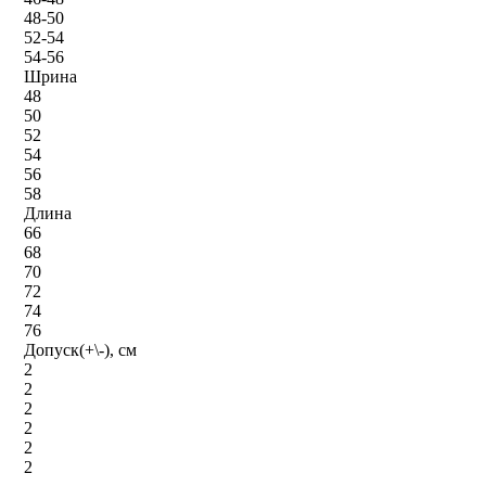
48-50
52-54
54-56
Шрина
48
50
52
54
56
58
Длина
66
68
70
72
74
76
Допуск(+\-), см
2
2
2
2
2
2