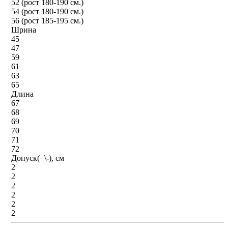
52 (рост 180-190 см.)
54 (рост 180-190 см.)
56 (рост 185-195 см.)
Шрина
45
47
59
61
63
65
Длина
67
68
69
70
71
72
Допуск(+\-), см
2
2
2
2
2
2